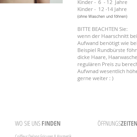
Kinder - 6 - 12 Jahre
Kinder - 12 -14 Jahre
(ohne Waschen und föhnen)
BITTE BEACHTEN Sie:
wenn der Haarschnitt be
Aufwand benötigt wie b
Beispiel Rundbürste föhn
dicke Haare, Haarwasche
regulären Preis zu berech
Aufwnad wesentlich höher
gerne weiter : )
WO
SIE UNS
FINDEN
ÖFFNUNGS
ZEITE
Coiffeur Delang Frisuren & Kosmetik